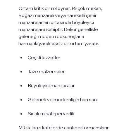
Ortam kritik bir rol oynar. Birçok mekan, 
Boğaz manzaralı veya hareketli şehir 
manzaralarının ortasında büyüleyici 
manzaralara sahiptir. Dekor genellikle 
geleneği modern dokunuşlarla 
harmanlayarak eşsiz bir ortam yaratır.
Çeşitli lezzetler
Taze malzemeler
Büyüleyici manzaralar
Gelenek ve modernliğin harmanı
Sıcak misafirperverlik
Müzik, bazı kafelerde canlı performansların 