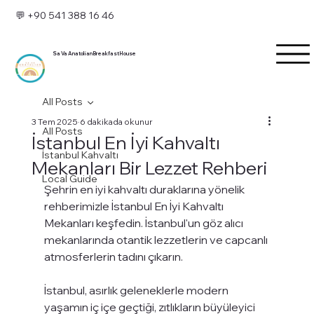
💬 +90 541 388 16 46
Sa Va Anatolian Breakfast House
All Posts
3 Tem 2025
6 dakikada okunur
All Posts
İstanbul En İyi Kahvaltı
İstanbul Kahvaltı
Mekanları Bir Lezzet Rehberi
Local Guide
Şehrin en iyi kahvaltı duraklarına yönelik 
rehberimizle İstanbul En İyi Kahvaltı 
Mekanları keşfedin. İstanbul'un göz alıcı 
mekanlarında otantik lezzetlerin ve capcanlı 
atmosferlerin tadını çıkarın.
İstanbul, asırlık geleneklerle modern 
yaşamın iç içe geçtiği, zıtlıkların büyüleyici 