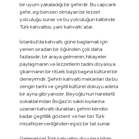
bir uyum yakaladığı bir şehirdir. Bu capcanlı 
şehir, eşi benzeri olmayan bir lezzet 
yolculuğu sunar ve bu yolculuğun kalbinde 
Türk kahvaltısı, yani ‘kahvaltı’ atar.
İstanbul'da kahvaltı, güne başlamak için 
yenen sıradan bir öğünden çok daha 
fazlasıdır; bir araya gelmenin, hikayeler 
paylaşmanın ve lezzetlerin tadını doyasıya 
çıkarmanın bir ritüeli, başlı başına kültürel bir 
deneyimdir. Şehrin kahvaltı mekanları da bu 
zengin tarihi ve çeşitli kültürel dokuyu adeta 
bir ayna gibi yansıtır. Beyoğlu'nun hareketli 
sokaklarından Boğaz'ın sakin kıyılarına 
uzanan kahvaltı durakları, şehrin kendisi 
kadar çeşitlilik gösterir ve her biri Türk 
misafirperverliğinden eşsiz bir tat sunar.
Geleneksel Türk kahvaltısı duyulara hitap 