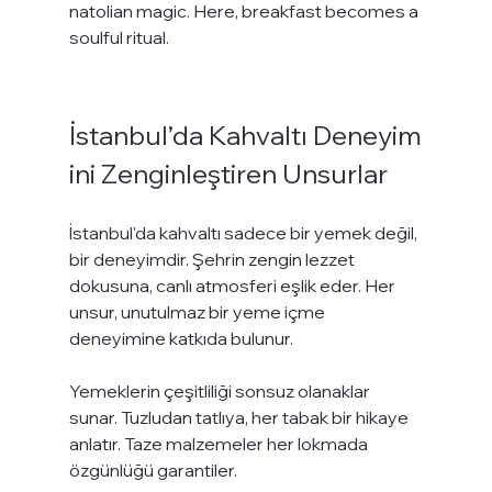
natolian magic. Here, breakfast becomes a 
soulful ritual.
İstanbul’da Kahvaltı Deneyim
ini Zenginleştiren Unsurlar
İstanbul'da kahvaltı sadece bir yemek değil, 
bir deneyimdir. Şehrin zengin lezzet 
dokusuna, canlı atmosferi eşlik eder. Her 
unsur, unutulmaz bir yeme içme 
deneyimine katkıda bulunur.
Yemeklerin çeşitliliği sonsuz olanaklar 
sunar. Tuzludan tatlıya, her tabak bir hikaye 
anlatır. Taze malzemeler her lokmada 
özgünlüğü garantiler.