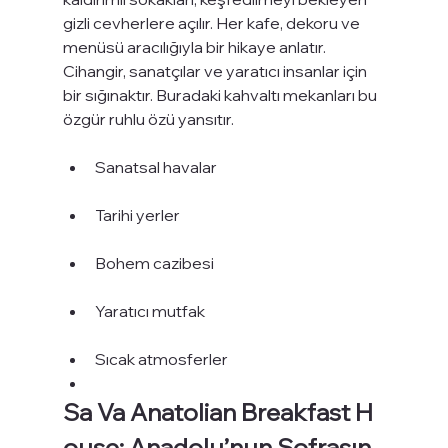
gizli cevherlere açılır. Her kafe, dekoru ve 
menüsü aracılığıyla bir hikaye anlatır. 
Cihangir, sanatçılar ve yaratıcı insanlar için 
bir sığınaktır. Buradaki kahvaltı mekanları bu 
özgür ruhlu özü yansıtır.
Sanatsal havalar
Tarihi yerler
Bohem cazibesi
Yaratıcı mutfak
Sıcak atmosferler
Sa Va Anatolian Breakfast H
ouse: Anadolu’nun Sofrasın