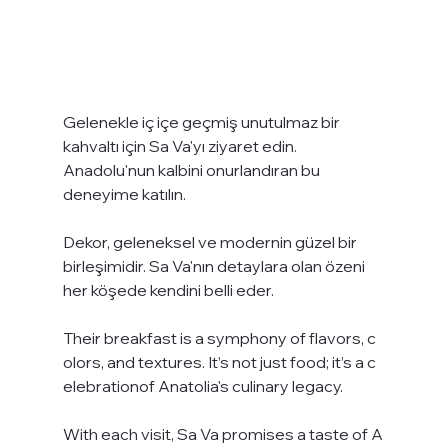
Gelenekle iç içe geçmiş unutulmaz bir 
kahvaltı için Sa Va'yı ziyaret edin. 
Anadolu'nun kalbini onurlandıran bu 
deneyime katılın.
Dekor, geleneksel ve modernin güzel bir 
birleşimidir. Sa Va'nın detaylara olan özeni 
her köşede kendini belli eder.
Their breakfast is a symphony of flavors, c
olors, and textures. It’s not just food; it’s a c
elebrationof Anatolia's culinary legacy. 
With each visit, Sa Va promises a taste of A