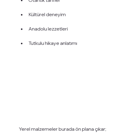
Otantik tarifler
Kültürel deneyim
Anadolu lezzetleri
Tutkulu hikaye anlatımı
Yerel malzemeler burada ön plana çıkar; 