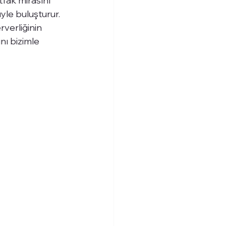
fak mirasını 
üyle buluşturur.
verliğinin 
nı bizimle 