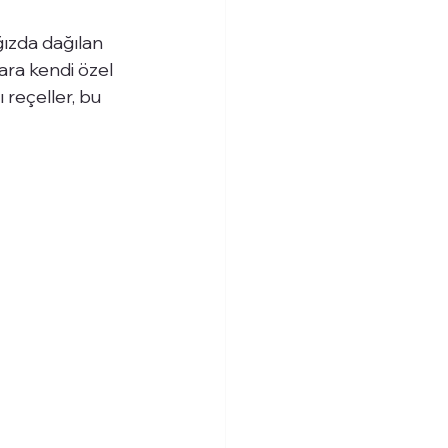
ğızda dağılan 
lara kendi özel 
reçeller, bu 