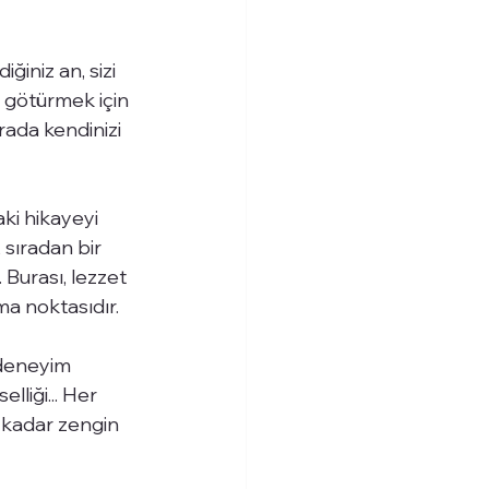
iniz an, sizi 
 götürmek için 
urada kendinizi 
ki hikayeyi 
sıradan bir 
urası, lezzet 
a noktasıdır.
deneyim 
liği... Her 
i kadar zengin 