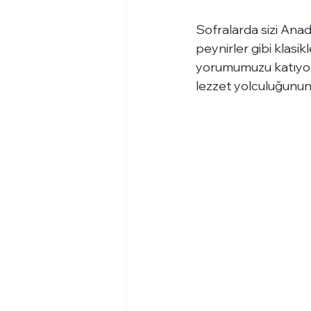
Sofralarda sizi Anad
peynirler gibi klasik
yorumumuzu katıyoru
lezzet yolculuğunun 