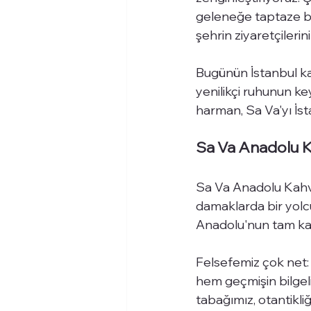
geleneğe taptaze bir
şehrin ziyaretçilerin
Bugünün İstanbul kahv
yenilikçi ruhunun key
harman, Sa Va'yı İst
Sa Va Anadolu Ka
Sa Va Anadolu Kahval
damaklarda bir yolcul
Anadolu'nun tam kal
Felsefemiz çok net:
hem geçmişin bilgeli
tabağımız, otantikl