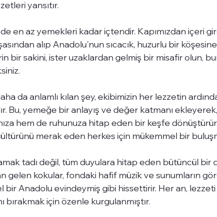
zetleri yansıtır.
e en az yemekleri kadar içtendir. Kapımızdan içeri girdiğ
sından alıp Anadolu'nun sıcacık, huzurlu bir köşesine
rin bir sakini, ister uzaklardan gelmiş bir misafir olun, b
iniz.
ha da anlamlı kılan şey, ekibimizin her lezzetin ardında
ır. Bu, yemeğe bir anlayış ve değer katmanı ekleyerek, 
a hem de ruhunuza hitap eden bir keşfe dönüştürür. B
 kültürünü merak eden herkes için mükemmel bir buluşm
ak tadı değil, tüm duyulara hitap eden bütüncül bir 
 gelen kokular, fondaki hafif müzik ve sunumların görsel
 bir Anadolu evindeymiş gibi hissettirir. Her an, lezzet
anı bırakmak için özenle kurgulanmıştır.