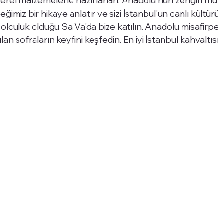
rel malzemelerle hazırlanan, Anadolu'nun zengin mut
eğimiz bir hikaye anlatır ve sizi İstanbul'un canlı kültür
yolculuk olduğu Sa Va'da bize katılın. Anadolu misafirper
ılan sofraların keyfini keşfedin. En iyi İstanbul kahvaltısı