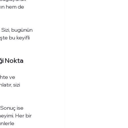
rın hem de 
 Sizi, bugünün 
şte bu keyifli 
iği Nokta
hte ve 
tır, sizi 
 Sonuç ise 
eyimi. Her bir 
nlerle 