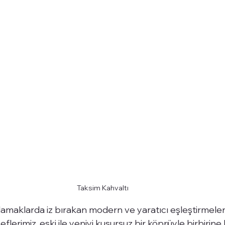
Taksim Kahvaltı
damaklarda iz bırakan modern ve yaratıcı eşleştirmeler
eflerimiz, eski ile yeniyi kusursuz bir köprüyle birbirin