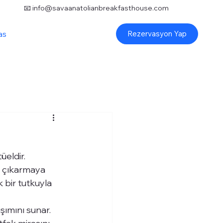
📧
info@savaanatolianbreakfasthouse.com
asyon
Rezervasyon Yap
üeldir. 
nı çıkarmaya 
 bir tutkuyla 
ımını sunar. 