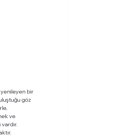
 yenileyen bir 
buluştuğu göz 
le, 
mek ve 
vardır. 
ktır.