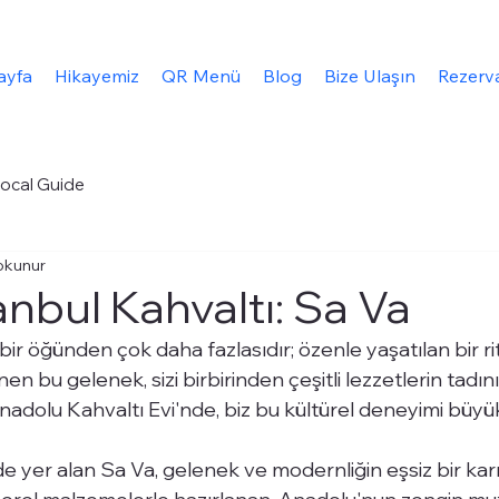
ayfa
Hikayemiz
QR Menü
Blog
Bize Ulaşın
Rezerv
ocal Guide
okunur
tanbul Kahvaltı: Sa Va
bir öğünden çok daha fazlasıdır; özenle yaşatılan bir rit
inen bu gelenek, sizi birbirinden çeşitli lezzetlerin tadı
adolu Kahvaltı Evi'nde, biz bu kültürel deneyimi büyük
 yer alan Sa Va, gelenek ve modernliğin eşsiz bir karış