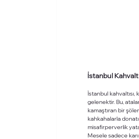
İstanbul Kahvalt
İstanbul kahvaltısı,
gelenektir. Bu, atal
kamaştıran bir şölend
kahkahalarla donatıl
misafirperverlik yata
Mesele sadece karın