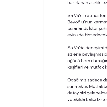
hazırlanan asırlık lez
Sa Va'nın atmosferi d
Beyoğlu'nun karmaşa
tasarlandı. İster şeh
evinizde hissedeceks
Sa Va'da deneyimi da
sizlerle paylaşmasıd
öğünü hem damağınız
kaşifleri ve mutfak
Odağımız sadece dam
sunmaktır. Mutfaktan
detay sizi geleneksel
ve akılda kalıcı bir 