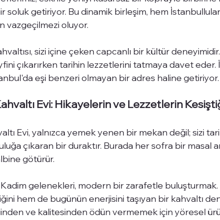
 soluk getiriyor. Bu dinamik birleşim, hem İstanbullula
in vazgeçilmezi oluyor.
altısı, sizi içine çeken capcanlı bir kültür deneyimidir.
fini çıkarırken tarihin lezzetlerini tatmaya davet eder. İ
anbul'da eşi benzeri olmayan bir adres haline getiriyor.
hvaltı Evi: Hikayelerin ve Lezzetlerin Kesişt
tı Evi, yalnızca yemek yenen bir mekan değil; sizi tari
uğa çıkaran bir duraktır. Burada her sofra bir masal anla
bine götürür.
 Kadim gelenekleri, modern bir zarafetle buluşturmak.
ğini hem de bugünün enerjisini taşıyan bir kahvaltı den
iğinden ve kalitesinden ödün vermemek için yöresel ürü