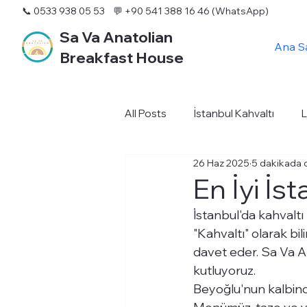
📞 0533 938 05 53
💬 +90 541 388 16 46 (WhatsApp)
Sa Va Anatolian
Ana S
Breakfast House
All Posts
İstanbul Kahvaltı
L
26 Haz 2025
5 dakikada 
En İyi İs
İstanbul'da kahvaltı 
"Kahvaltı" olarak bil
davet eder. Sa Va An
kutluyoruz.
Beyoğlu'nun kalbinde