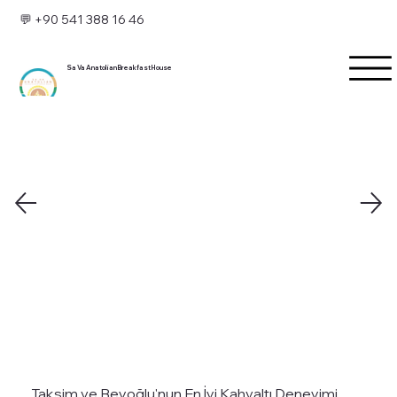
💬 +90 541 388 16 46
Sa Va Anatolian Breakfast House
Taksim ve Beyoğlu'nun En İyi Kahvaltı Deneyimi