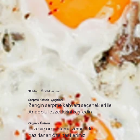
🍽️ Menü Özelliklerimiz
Serpme Kahvaltı Çeşitleri
Zengin serpme kahvaltı seçenekleri ile
Anadolu lezzetlerini keşfedin
Organik Ürünler
Taze ve organik malzemelerle
hazırlanan özel tariflerimiz