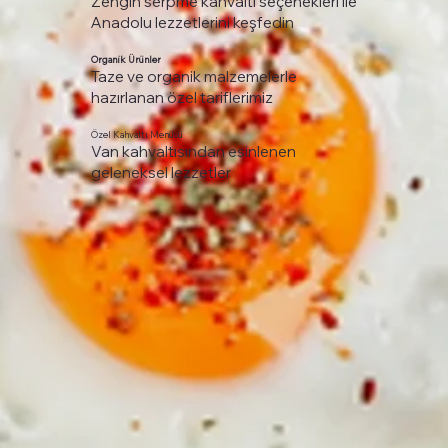
Zengin serpme kahvaltı seçenekleri ile
Anadolu lezzetlerini keşfedin
Organik Ürünler
Taze ve organik malzemelerle
hazırlanan özel tariflerimiz
Özel Kahvaltı Menüsü
Van kahvaltısından esinlenen
geleneksel lezzetler