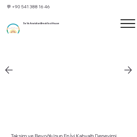
💬 +90 541 388 16 46
Sa Va Anatolian Breakfast House
Taksim ve Beyoğlu'nun En İyi Kahvaltı Deneyimi