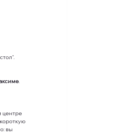
 
стол”.
Таксиме
.
м центре 
короткую 
: вы 