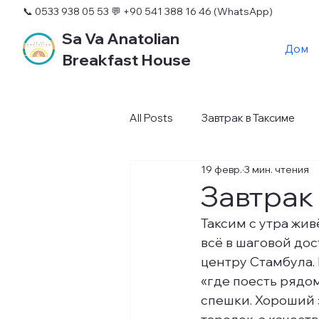
📞 0533 938 05 53
💬 +90 541 388 16 46 (WhatsApp)
Sa Va Anatolian
Дом
Breakfast House
All Posts
Завтрак в Таксиме
19 февр.
3 мин. чтения
Завтрак
Таксим с утра жив
всё в шаговой дос
центру Стамбула. 
«где поесть рядом»
спешки. Хороший 