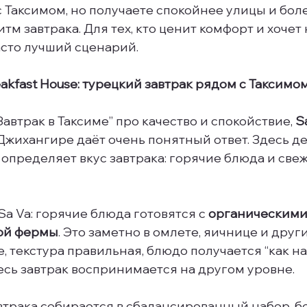
 Таксимом, но получаете спокойнее улицы и боле
м завтрака. Для тех, кто ценит комфорт и хочет 
асто лучший сценарий.
reakfast House: турецкий завтрак рядом с Таксимо
Завтрак в Таксиме” про качество и спокойствие, 
S
 Джихангире даёт очень понятный ответ. Здесь де
о определяет вкус завтрака: горячие блюда и све
a Va: горячие блюда готовятся с 
органическими
ой фермы
. Это заметно в омлете, яичнице и друг
е, текстура правильная, блюдо получается “как над
весь завтрак воспринимается на другом уровне.
втрака собирается в сбалансированный набор, б