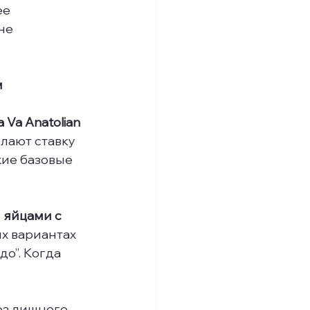
е 
не 
м
a Va Anatolian 
лают ставку 
жие базовые 
 яйцами с 
их вариантах 
о”. Когда 
ез лишнего 