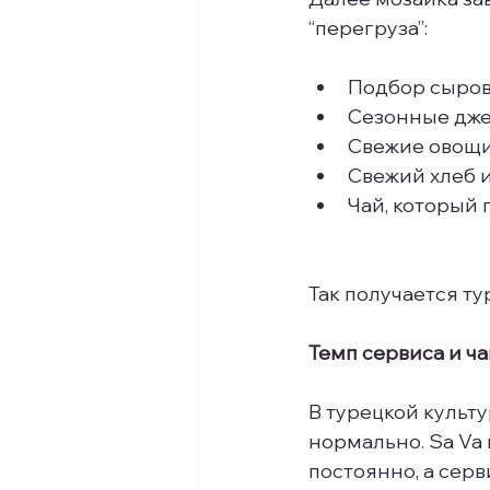
“перегруза”:
Подбор сыров
Сезонные дж
Свежие овощи
Свежий хлеб 
Чай, который
Так получается ту
Темп сервиса и ча
В турецкой культу
нормально. Sa Va
постоянно, а серв