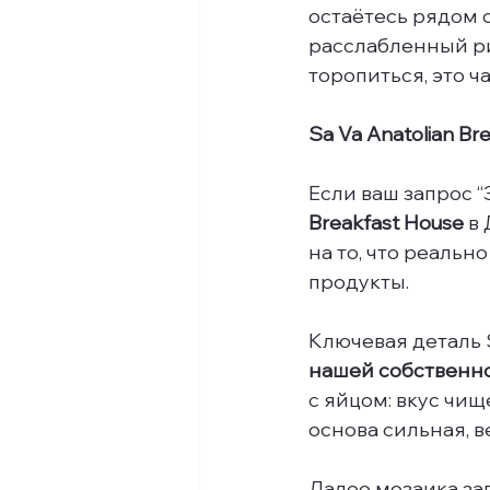
остаётесь рядом с
расслабленный рит
торопиться, это ч
Sa Va Anatolian B
Если ваш запрос “
Breakfast House
 в
на то, что реальн
продукты.
Ключевая деталь S
нашей собственн
с яйцом: вкус чищ
основа сильная, 
Далее мозаика за