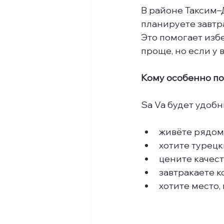
В районе Таксим–
планируете завтра
Это помогает изб
проще, но если у 
Кому особенно под
Sa Va будет удобн
живёте рядом 
хотите турецк
цените качест
завтракаете 
хотите место,