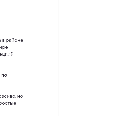
 в районе 
ире 
ецкий 
 по 
асиво, но 
ростые 