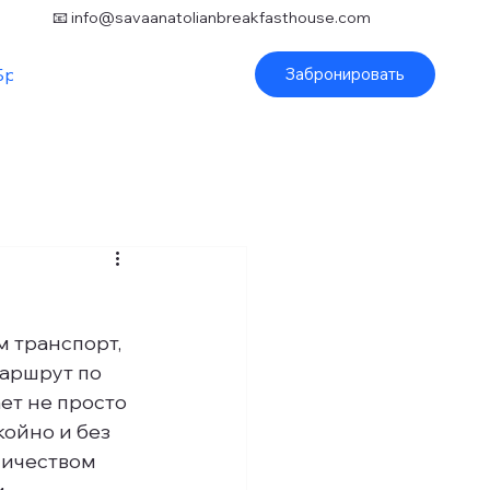
📧
info@savaanatolianbreakfasthouse.com
Бронирование
Забронировать
м транспорт, 
аршрут по 
ет не просто 
койно и без 
личеством 