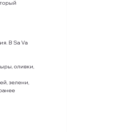
оторый 
я. В Sa Va 
ры, оливки, 
й, зелени, 
ранее 