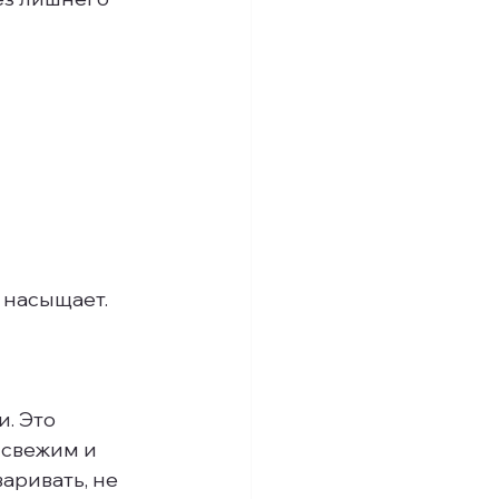
о насыщает.
. Это 
 свежим и 
аривать, не 