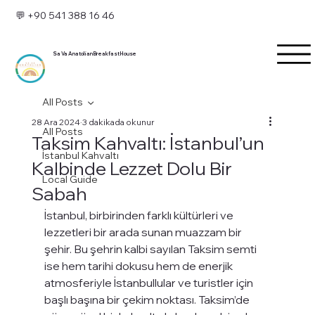
💬 +90 541 388 16 46
Sa Va Anatolian Breakfast House
All Posts
28 Ara 2024
3 dakikada okunur
All Posts
Taksim Kahvaltı: İstanbul’un
İstanbul Kahvaltı
Kalbinde Lezzet Dolu Bir
Local Guide
Sabah
İstanbul, birbirinden farklı kültürleri ve 
lezzetleri bir arada sunan muazzam bir 
şehir. Bu şehrin kalbi sayılan Taksim semti 
ise hem tarihi dokusu hem de enerjik 
atmosferiyle İstanbullular ve turistler için 
başlı başına bir çekim noktası. Taksim’de 