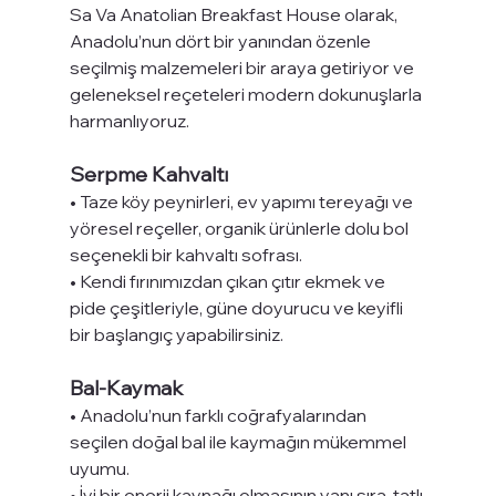
Sa Va Anatolian Breakfast House olarak, 
Anadolu’nun dört bir yanından özenle 
seçilmiş malzemeleri bir araya getiriyor ve 
geleneksel reçeteleri modern dokunuşlarla 
harmanlıyoruz.
Serpme Kahvaltı
• Taze köy peynirleri, ev yapımı tereyağı ve 
yöresel reçeller, organik ürünlerle dolu bol 
seçenekli bir kahvaltı sofrası.
• Kendi fırınımızdan çıkan çıtır ekmek ve 
pide çeşitleriyle, güne doyurucu ve keyifli 
bir başlangıç yapabilirsiniz.
Bal-Kaymak
• Anadolu’nun farklı coğrafyalarından 
seçilen doğal bal ile kaymağın mükemmel 
uyumu.
• İyi bir enerji kaynağı olmasının yanı sıra, tatlı 