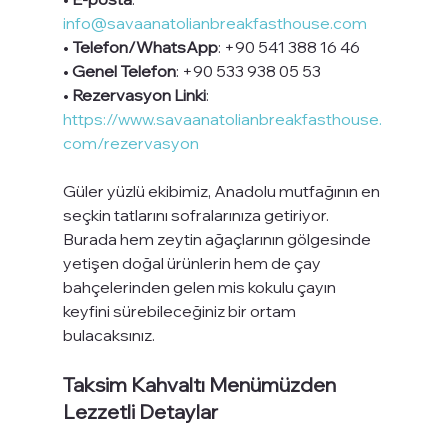
info@savaanatolianbreakfasthouse.com
• 
Telefon/WhatsApp
: +90 541 388 16 46
• 
Genel Telefon
: +90 533 938 05 53
• 
Rezervasyon Linki
: 
https://www.savaanatolianbreakfasthouse.
com/rezervasyon
Güler yüzlü ekibimiz, Anadolu mutfağının en 
seçkin tatlarını sofralarınıza getiriyor. 
Burada hem zeytin ağaçlarının gölgesinde 
yetişen doğal ürünlerin hem de çay 
bahçelerinden gelen mis kokulu çayın 
keyfini sürebileceğiniz bir ortam 
bulacaksınız.
Taksim Kahvaltı Menümüzden 
Lezzetli Detaylar