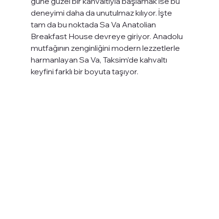
güne güzel bir kahvaltıyla başlamak ise bu 
deneyimi daha da unutulmaz kılıyor. İşte 
tam da bu noktada Sa Va Anatolian 
Breakfast House devreye giriyor. Anadolu 
mutfağının zenginliğini modern lezzetlerle 
harmanlayan Sa Va, Taksim’de kahvaltı 
keyfini farklı bir boyuta taşıyor.