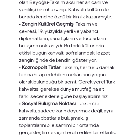
olan Beyoğlu-Taksim aksı, her an canlı ve 
yenilikçi bir ruha sahip. Kahvaltı kültürü de 
burada kendine özgü bir kimlik kazanmıştır.
• 
Zengin Kültürel Geçmiş
: Taksim ve 
çevresi, 19. yüzyılda yerli ve yabancı 
diplomatların, sanatçıların ve tüccarların 
buluşma noktasıydı. Bu farklı kültürlerin 
etkisi, bugün kahvaltı sofralarındaki lezzet 
zenginliğinde de kendini gösteriyor.
• 
Kozmopolit Tatlar
: Taksim, her türlü damak 
tadına hitap edebilen mekânların yoğun 
olarak bulunduğu bir semt. Gerek yerel Türk 
kahvaltısı gerekse dünya mutfağına ait 
farklı seçeneklerle güne başlayabilirsiniz.
• 
Sosyal Buluşma Noktası
: Taksim’de 
kahvaltı, sadece karın doyurmak değil, aynı 
zamanda dostlarla buluşmak, iş 
toplantılarını bile samimi bir ortamda 
gerçekleştirmek için tercih edilen bir etkinlik.