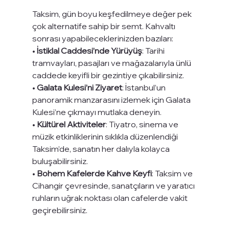
Taksim, gün boyu keşfedilmeye değer pek 
çok alternatife sahip bir semt. Kahvaltı 
sonrası yapabileceklerinizden bazıları:
• 
İstiklal Caddesi’nde Yürüyüş
: Tarihi 
tramvayları, pasajları ve mağazalarıyla ünlü 
caddede keyifli bir gezintiye çıkabilirsiniz.
• 
Galata Kulesi’ni Ziyaret
: İstanbul’un 
panoramik manzarasını izlemek için Galata 
Kulesi’ne çıkmayı mutlaka deneyin.
• 
Kültürel Aktiviteler
: Tiyatro, sinema ve 
müzik etkinliklerinin sıklıkla düzenlendiği 
Taksim’de, sanatın her dalıyla kolayca 
buluşabilirsiniz.
• 
Bohem Kafelerde Kahve Keyfi
: Taksim ve 
Cihangir çevresinde, sanatçıların ve yaratıcı 
ruhların uğrak noktası olan cafelerde vakit 
geçirebilirsiniz.