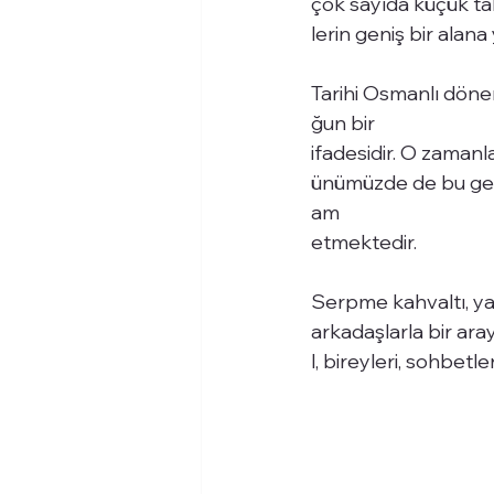
çok sayıda küçük ta
lerin geniş bir alana y
Tarihi Osmanlı döne
ğun bir 
ifadesidir. O zamanla
ünümüzde de bu gele
am 
etmektedir.
Serpme kahvaltı, yal
arkadaşlarla bir aray
l, bireyleri, sohbetle