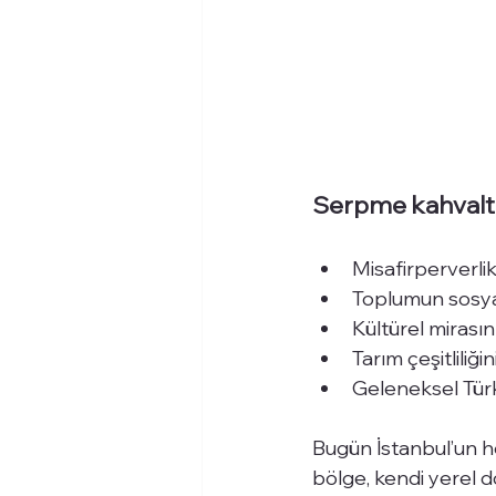
Serpme kahvaltı
Misafirperverli
Toplumun sosyal
Kültürel mirasın
Tarım çeşitliliğin
Geleneksel Türk
Bugün İstanbul’un h
bölge, kendi yerel 