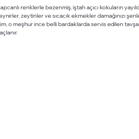
canlı renklerle bezenmiş, iştah açıcı kokuların yayıld
 peynirler, zeytinler ve sıcacık ekmekler damağınızı şen
m, o meşhur ince belli bardaklarda servis edilen tavşa
açlanır.