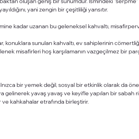
baktan oluşan geniş bir sunumdur. İsmindeki "serpme" i
ayıldığını, yani zengin bir çeşitliliği yansıtır.
mine kadar uzanan bu geleneksel kahvaltı, misafirperve
r, konuklara sunulan kahvaltı, ev sahiplerinin cömertliği
nek misafirleri hoş karşılamanın vazgeçilmez bir par
nızca bir yemek değil, sosyal bir etkinlik olarak da önem
a gelinerek yavaş yavaş ve keyifle yapılan bir sabah ritü
r ve kahkahalar etrafında birleştirir.