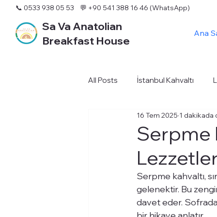
📞 0533 938 05 53
💬 +90 541 388 16 46 (WhatsApp)
Sa Va Anatolian
Ana S
Breakfast House
All Posts
İstanbul Kahvaltı
L
16 Tem 2025
1 dakikada 
Serpme K
Lezzetler
Serpme kahvaltı, sır
gelenektir. Bu zengin
davet eder. Sofradak
bir hikaye anlatır.