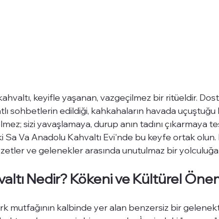
valtı, keyifle yaşanan, vazgeçilmez bir ritüeldir. Dostl
tatlı sohbetlerin edildiği, kahkahaların havada uçuştuğu 
lmez; sizi yavaşlamaya, durup anın tadını çıkarmaya te
i Sa Va Anadolu Kahvaltı Evi'nde bu keyfe ortak olun.
zzetler ve gelenekler arasında unutulmaz bir yolculuğa
ltı Nedir? Kökeni ve Kültürel Öne
k mutfağının kalbinde yer alan benzersiz bir gelenektir