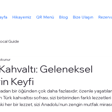
ayfa
Hikayemiz
QR Menü
Blog
Bize Ulaşın
Rezerv
ocal Guide
okunur
ahvaltı: Geleneksel
in Keyfi
adan bir öğünden çok daha fazlasıdır; özenle yaşatılan,
 Türk kahvaltısı sofrası, sizi birbirinden farklı lezzetle
i her bir lezzet, sizi Anadolu'nun zengin mutfak miras