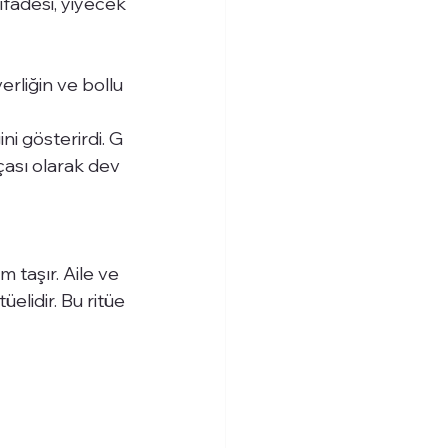
fadesi, yiyecek
rliğin ve bollu
ni gösterirdi. G
çası olarak dev
 taşır. Aile ve 
elidir. Bu ritüe