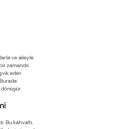
arla ve aileyle 
bir zamandır. 
şvik eder.
 Burada 
 dönüşür.
mi
. Bu kahvaltı, 