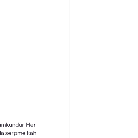
ümkündür. Her 
l’da serpme kah