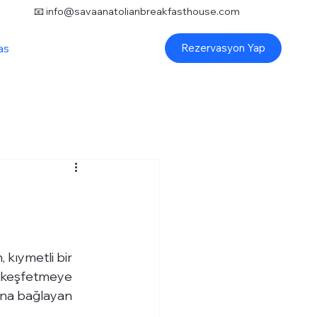
📧
info@savaanatolianbreakfasthouse.com
asyon
Rezervasyon Yap
 kıymetli bir 
ri keşfetmeye 
ına bağlayan 