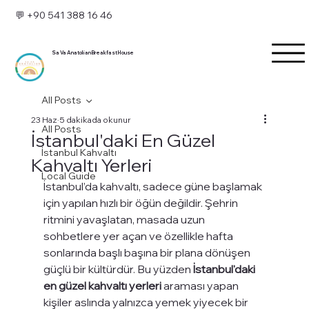
💬 +90 541 388 16 46
Sa Va Anatolian Breakfast House
All Posts
23 Haz
5 dakikada okunur
All Posts
İstanbul'daki En Güzel
İstanbul Kahvaltı
Kahvaltı Yerleri
Local Guide
İstanbul’da kahvaltı, sadece güne başlamak 
için yapılan hızlı bir öğün değildir. Şehrin 
ritmini yavaşlatan, masada uzun 
sohbetlere yer açan ve özellikle hafta 
sonlarında başlı başına bir plana dönüşen 
güçlü bir kültürdür. Bu yüzden 
İstanbul'daki 
en güzel kahvaltı yerleri
 araması yapan 
kişiler aslında yalnızca yemek yiyecek bir 