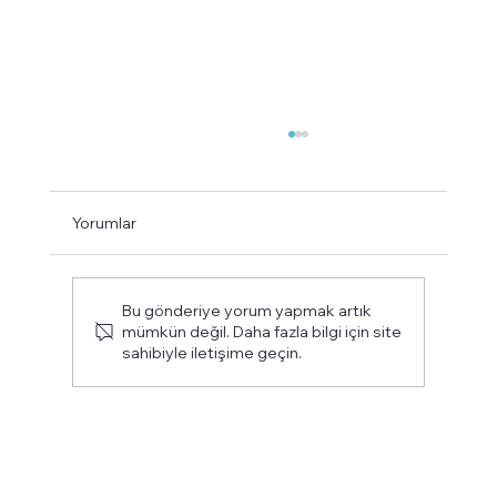
Yorumlar
Bu gönderiye yorum yapmak artık
mümkün değil. Daha fazla bilgi için site
sahibiyle iletişime geçin.
Galatasaray Lisesi Yakınında Kahvaltı
Nerede Yapılır?