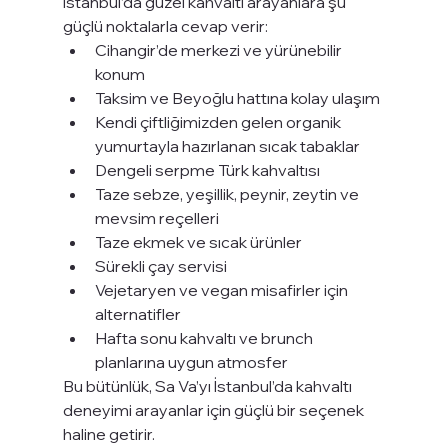
İstanbul’da güzel kahvaltı arayanlara şu 
güçlü noktalarla cevap verir:
Cihangir’de merkezi ve yürünebilir 
konum
Taksim ve Beyoğlu hattına kolay ulaşım
Kendi çiftliğimizden gelen organik 
yumurtayla hazırlanan sıcak tabaklar
Dengeli serpme Türk kahvaltısı
Taze sebze, yeşillik, peynir, zeytin ve 
mevsim reçelleri
Taze ekmek ve sıcak ürünler
Sürekli çay servisi
Vejetaryen ve vegan misafirler için 
alternatifler
Hafta sonu kahvaltı ve brunch 
planlarına uygun atmosfer
Bu bütünlük, Sa Va’yı İstanbul’da kahvaltı 
deneyimi arayanlar için güçlü bir seçenek 
haline getirir.