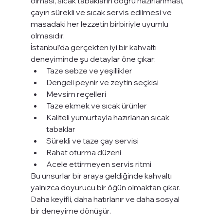
olması, sıcak tabakların doğru hazırlanması, 
çayın sürekli ve sıcak servis edilmesi ve 
masadaki her lezzetin birbiriyle uyumlu 
olmasıdır.
İstanbul’da gerçekten iyi bir kahvaltı 
deneyiminde şu detaylar öne çıkar:
Taze sebze ve yeşillikler
Dengeli peynir ve zeytin seçkisi
Mevsim reçelleri
Taze ekmek ve sıcak ürünler
Kaliteli yumurtayla hazırlanan sıcak 
tabaklar
Sürekli ve taze çay servisi
Rahat oturma düzeni
Acele ettirmeyen servis ritmi
Bu unsurlar bir araya geldiğinde kahvaltı 
yalnızca doyurucu bir öğün olmaktan çıkar. 
Daha keyifli, daha hatırlanır ve daha sosyal 
bir deneyime dönüşür.