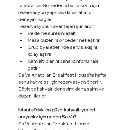
talebi artar. Bu nedenle hafta sonu için 
rezervasyon yapmak daha rahat bir 
deneyim sağlar.
Rezervasyonun avantajları şunlardır:
Bekleme süresini azaltır
Masa düzenini önceden netleştirir
Grup ziyaretlerinde servis akışını 
kolaylaştırır
Kahvaltı planını daha konforlu hale 
getirir
Sa Va Anatolian Breakfast House’ta hafta 
sonu kahvaltısı için rezervasyon önerilir. 
Böylece kahvaltı deneyimi daha sakin ve 
düzenli ilerler.
İstanbul’daki en güzel kahvaltı yerleri 
arayanlar için neden Sa Va?
Sa Va Anatolian Breakfast House, 