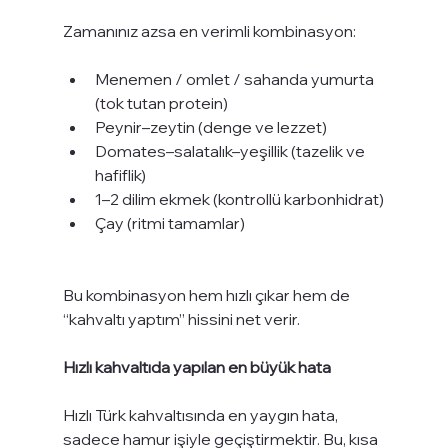
Zamanınız azsa en verimli kombinasyon:
Menemen / omlet / sahanda yumurta 
(tok tutan protein)
Peynir–zeytin (denge ve lezzet)
Domates–salatalık–yeşillik (tazelik ve 
hafiflik)
1–2 dilim ekmek (kontrollü karbonhidrat)
Çay (ritmi tamamlar)
Bu kombinasyon hem hızlı çıkar hem de 
“kahvaltı yaptım” hissini net verir.
Hızlı kahvaltıda yapılan en büyük hata
Hızlı Türk kahvaltısında en yaygın hata, 
sadece hamur işiyle geçiştirmektir. Bu, kısa 