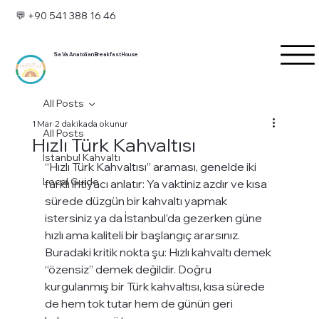
💬 +90 541 388 16 46
Sa Va Anatolian Breakfast House
All Posts
1 Mar
2 dakikada okunur
All Posts
Hızlı Türk Kahvaltısı
İstanbul Kahvaltı
“Hızlı Türk Kahvaltısı” araması, genelde iki 
Local Guide
farklı ihtiyacı anlatır: Ya vaktiniz azdır ve kısa 
sürede düzgün bir kahvaltı yapmak 
istersiniz ya da İstanbul’da gezerken güne 
hızlı ama kaliteli bir başlangıç ararsınız. 
Buradaki kritik nokta şu: Hızlı kahvaltı demek 
“özensiz” demek değildir. Doğru 
kurgulanmış bir Türk kahvaltısı, kısa sürede 
de hem tok tutar hem de günün geri 