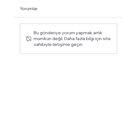
Yorumlar
Bu gönderiye yorum yapmak artık
mümkün değil. Daha fazla bilgi için site
sahibiyle iletişime geçin.
Galatasaray Lisesi Yakınında Kahvaltı
Nerede Yapılır?