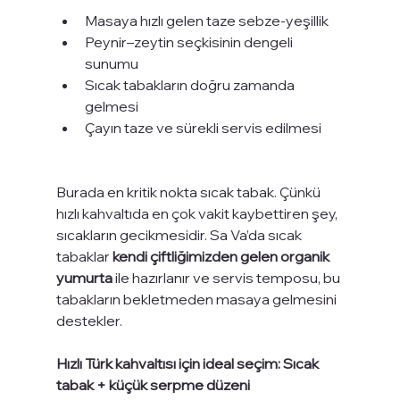
Masaya hızlı gelen taze sebze-yeşillik
Peynir–zeytin seçkisinin dengeli 
sunumu
Sıcak tabakların doğru zamanda 
gelmesi
Çayın taze ve sürekli servis edilmesi
Burada en kritik nokta sıcak tabak. Çünkü 
hızlı kahvaltıda en çok vakit kaybettiren şey, 
sıcakların gecikmesidir. Sa Va’da sıcak 
tabaklar 
kendi çiftliğimizden gelen organik 
yumurta
 ile hazırlanır ve servis temposu, bu 
tabakların bekletmeden masaya gelmesini 
destekler.
Hızlı Türk kahvaltısı için ideal seçim: Sıcak 
tabak + küçük serpme düzeni