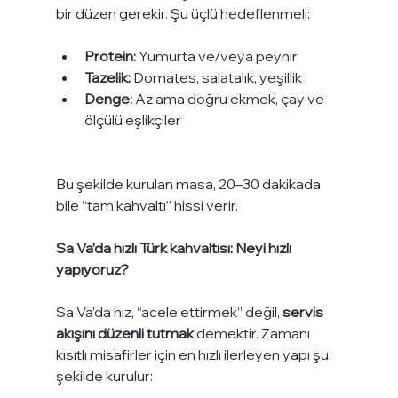
bir düzen gerekir. Şu üçlü hedeflenmeli:
Protein:
 Yumurta ve/veya peynir
Tazelik:
 Domates, salatalık, yeşillik
Denge:
 Az ama doğru ekmek, çay ve 
ölçülü eşlikçiler
Bu şekilde kurulan masa, 20–30 dakikada 
bile “tam kahvaltı” hissi verir.
Sa Va’da hızlı Türk kahvaltısı: Neyi hızlı 
yapıyoruz?
Sa Va’da hız, “acele ettirmek” değil, 
servis 
akışını düzenli tutmak
 demektir. Zamanı 
kısıtlı misafirler için en hızlı ilerleyen yapı şu 
şekilde kurulur: