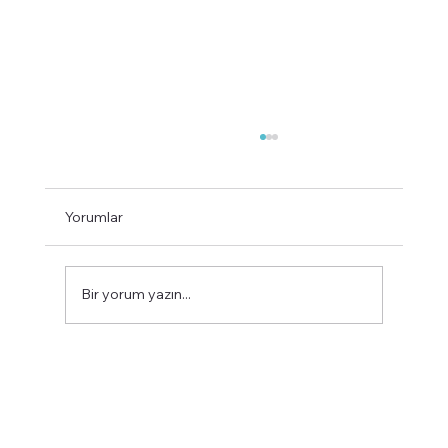
Yorumlar
Bir yorum yazın...
Galatasaray Lisesi Yakınında Kahvaltı
Nerede Yapılır?