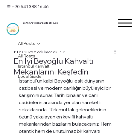
💬 +90 541 388 16 46
Sa Va Anatolian Breakfast House
All Posts
11 Haz 2025
5 dakikada okunur
All Posts
En İyi Beyoğlu Kahvaltı
İstanbul Kahvaltı
Mekanlarını Keşfedin
Local Guide
İstanbul'un kalbi Beyoğlu, eski dünyanın 
cazibesi ve modern canlılığın büyüleyici bir 
karışımını sunar. Tarihi binalar ve canlı 
caddelerin arasında yer alan hareketli 
sokaklarında, Türk mutfak geleneklerinin 
özünü yakalayan en keyifli kahvaltı 
mekanlarından bazılarını bulacaksınız. Hem 
otantik hem de unutulmaz bir kahvaltı 