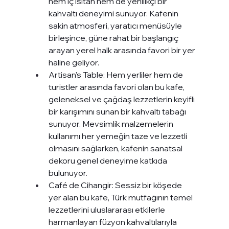
hem iç ısıtan hem de yenilikçi bir 
kahvaltı deneyimi sunuyor. Kafenin 
sakin atmosferi, yaratıcı menüsüyle 
birleşince, güne rahat bir başlangıç 
arayan yerel halk arasında favori bir yer 
haline geliyor.
Artisan's Table: Hem yerliler hem de 
turistler arasında favori olan bu kafe, 
geleneksel ve çağdaş lezzetlerin keyifli 
bir karışımını sunan bir kahvaltı tabağı 
sunuyor. Mevsimlik malzemelerin 
kullanımı her yemeğin taze ve lezzetli 
olmasını sağlarken, kafenin sanatsal 
dekoru genel deneyime katkıda 
bulunuyor.
Café de Cihangir: Sessiz bir köşede 
yer alan bu kafe, Türk mutfağının temel 
lezzetlerini uluslararası etkilerle 
harmanlayan füzyon kahvaltılarıyla 