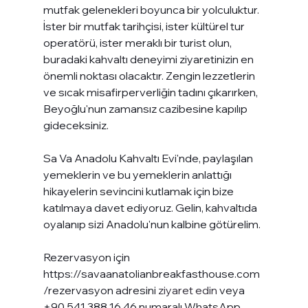
mutfak gelenekleri boyunca bir yolculuktur. 
İster bir mutfak tarihçisi, ister kültürel tur 
operatörü, ister meraklı bir turist olun, 
buradaki kahvaltı deneyimi ziyaretinizin en 
önemli noktası olacaktır. Zengin lezzetlerin 
ve sıcak misafirperverliğin tadını çıkarırken, 
Beyoğlu'nun zamansız cazibesine kapılıp 
gideceksiniz.
Sa Va Anadolu Kahvaltı Evi'nde, paylaşılan 
yemeklerin ve bu yemeklerin anlattığı 
hikayelerin sevincini kutlamak için bize 
katılmaya davet ediyoruz. Gelin, kahvaltıda 
oyalanıp sizi Anadolu'nun kalbine götürelim.
Rezervasyon için
https://savaanatolianbreakfasthouse.com
/rezervasyon adresini
 ziyaret edin 
veya 
+90 541 388 16 46 numaralı WhatsApp 