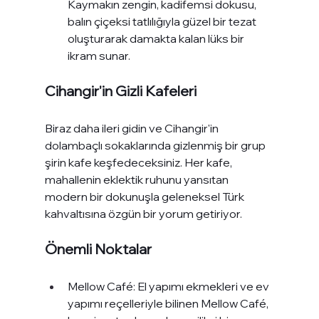
Kaymakın zengin, kadifemsi dokusu, 
balın çiçeksi tatlılığıyla güzel bir tezat 
oluşturarak damakta kalan lüks bir 
ikram sunar.
Cihangir'in Gizli Kafeleri
Biraz daha ileri gidin ve Cihangir'in 
dolambaçlı sokaklarında gizlenmiş bir grup 
şirin kafe keşfedeceksiniz. Her kafe, 
mahallenin eklektik ruhunu yansıtan 
modern bir dokunuşla geleneksel Türk 
kahvaltısına özgün bir yorum getiriyor.
Önemli Noktalar
Mellow Café: El yapımı ekmekleri ve ev 
yapımı reçelleriyle bilinen Mellow Café, 