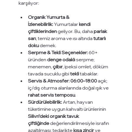
karşılıyor:
Organik Yumurta & 
İzlenebilirlik:
 Yumurtalar 
kendi 
çiftliklerinden
 geliyor. Bu, daha 
parlak 
sarı
, temiz aroma ve ısı altında 
tutarlı 
doku
 demek.
Serpme & Tekli Seçenekler:
 60+ 
üründen 
denge odaklı
 serpme; 
menemen, 
çılbır
, ipeksi omlet, döküm 
tavada sucuklu gibi 
tekli
 tabaklar.
Servis & Atmosfer:
06:00–18:00
 açık; 
iç/dış oturma alanlarında doğal ışık ve 
rahat servis temposu
.
Sürdürülebilirlik:
 Artan, hayvan 
tüketimine uygun kahvaltı ürünlerinin 
Silivri’deki organik tavuk 
çiftliğinde
 değerlendirilmesiyle israfın 
azaltılması; tedarikte 
kısa zincir
 ve 