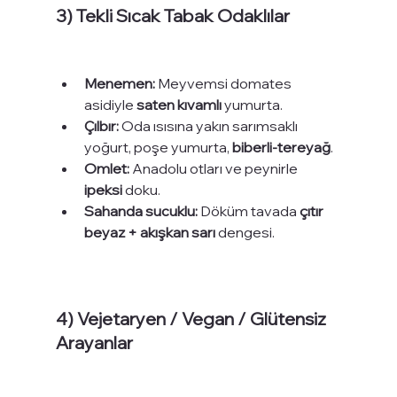
3) Tekli Sıcak Tabak Odaklılar
Menemen:
 Meyvemsi domates 
asidiyle 
saten kıvamlı
 yumurta.
Çılbır:
 Oda ısısına yakın sarımsaklı 
yoğurt, poşe yumurta, 
biberli-tereyağ
.
Omlet:
 Anadolu otları ve peynirle 
ipeksi
 doku.
Sahanda sucuklu:
 Döküm tavada 
çıtır 
beyaz + akışkan sarı
 dengesi.
4) Vejetaryen / Vegan / Glütensiz 
Arayanlar