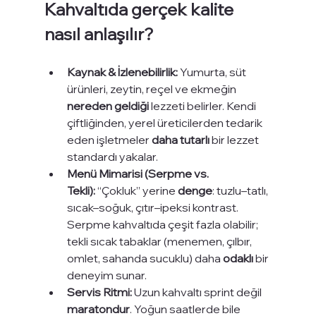
Kahvaltıda gerçek kalite 
nasıl anlaşılır?
Kaynak & İzlenebilirlik:
 Yumurta, süt 
ürünleri, zeytin, reçel ve ekmeğin 
nereden geldiği
 lezzeti belirler. Kendi 
çiftliğinden, yerel üreticilerden tedarik 
eden işletmeler 
daha tutarlı
 bir lezzet 
standardı yakalar.
Menü Mimarisi (Serpme vs. 
Tekli):
 “Çokluk” yerine 
denge
: tuzlu–tatlı, 
sıcak–soğuk, çıtır–ipeksi kontrast. 
Serpme kahvaltıda çeşit fazla olabilir; 
tekli sıcak tabaklar (menemen, çılbır, 
omlet, sahanda sucuklu) daha 
odaklı
 bir 
deneyim sunar.
Servis Ritmi:
 Uzun kahvaltı sprint değil 
maratondur
. Yoğun saatlerde bile 