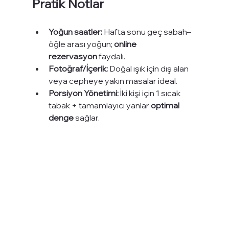
Pratik Notlar
Yoğun saatler:
 Hafta sonu geç sabah–
öğle arası yoğun; 
online 
rezervasyon
 faydalı.
Fotoğraf/İçerik:
 Doğal ışık için dış alan 
veya cepheye yakın masalar ideal.
Porsiyon Yönetimi:
 İki kişi için 1 sıcak 
tabak + tamamlayıcı yanlar 
optimal 
denge
 sağlar.