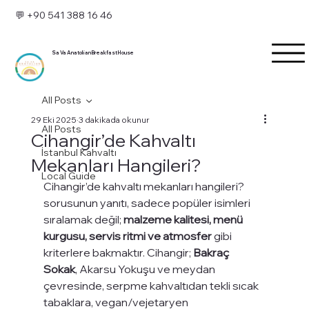
💬 +90 541 388 16 46
Sa Va Anatolian Breakfast House
All Posts
29 Eki 2025
3 dakikada okunur
All Posts
Cihangir’de Kahvaltı
İstanbul Kahvaltı
Mekanları Hangileri?
Local Guide
Cihangir’de kahvaltı mekanları hangileri? 
sorusunun yanıtı, sadece popüler isimleri 
sıralamak değil; 
malzeme kalitesi, menü 
kurgusu, servis ritmi ve atmosfer
 gibi 
kriterlere bakmaktır. Cihangir; 
Bakraç 
Sokak
, Akarsu Yokuşu ve meydan 
çevresinde, serpme kahvaltıdan tekli sıcak 
tabaklara, vegan/vejetaryen 