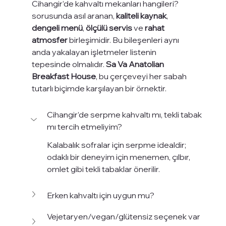
Cihangir’de kahvaltı mekanları hangileri? 
sorusunda asıl aranan, 
kaliteli kaynak
, 
dengeli menü
, 
ölçülü servis
 ve 
rahat 
atmosfer
 birleşimidir. Bu bileşenleri aynı 
anda yakalayan işletmeler listenin 
tepesinde olmalıdır. 
Sa Va Anatolian 
Breakfast House
, bu çerçeveyi her sabah 
tutarlı biçimde karşılayan bir örnektir.
Cihangir’de serpme kahvaltı mı, tekli tabak 
mı tercih etmeliyim?
Kalabalık sofralar için serpme idealdir; 
odaklı bir deneyim için menemen, çılbır, 
omlet gibi tekli tabaklar önerilir.
Erken kahvaltı için uygun mu?
Vejetaryen/vegan/glütensiz seçenek var 