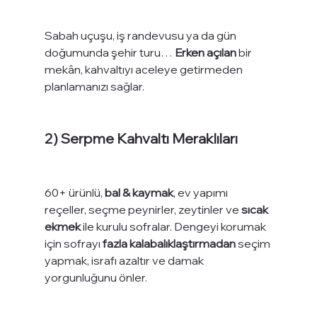
Sabah uçuşu, iş randevusu ya da gün 
doğumunda şehir turu… 
Erken açılan
 bir 
mekân, kahvaltıyı aceleye getirmeden 
planlamanızı sağlar.
2) Serpme Kahvaltı Meraklıları
60+ ürünlü, 
bal & kaymak
, ev yapımı 
reçeller, seçme peynirler, zeytinler ve 
sıcak 
ekmek
 ile kurulu sofralar. Dengeyi korumak 
için sofrayı 
fazla kalabalıklaştırmadan
 seçim 
yapmak, israfı azaltır ve damak 
yorgunluğunu önler.