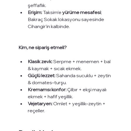
şeffaflık.
Erişim:
 Taksim’e 
yürüme mesafesi
; 
Bakraç Sokak lokasyonu sayesinde 
Cihangir’in kalbinde.
Kim, ne sipariş etmeli?
Klasik zevk:
 Serpme + menemen + bal 
& kaymak + sıcak ekmek.
Güçlü lezzet:
 Sahanda sucuklu + zeytin 
& domates–turşu.
Kremamsı konfor:
 Çılbır + ekşi mayalı 
ekmek + hafif yeşillik.
Vejetaryen:
 Omlet + yeşillik–zeytin + 
reçeller.