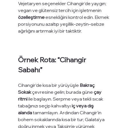
Vejetaryen seçenekler Cihangir’de yaygın; 
vegan ve glütensiz tercih için işletmenin 
özelleştirme
 esnekliğini kontrol edin. Ekmek 
porsiyonunu azaltıp yeşillik–zeytin–sebze 
ağırlığını artırmak iyi bir taktiktir.
Örnek Rota: “Cihangir 
Sabahı”
Cihangir’de kısa bir yürüyüşle 
Bakraç 
Sokak
 çevresine gelin; burada güne 
çay 
ritmi
 ile başlayın. Serpme veya tekli sıcak 
tabağınızı seçip kahvaltıyı 
iç veya dış 
alanda
 tamamlayın. Ardından Cihangir’in 
bohem sokaklarında kısa bir tur; Galata’ya 
doğru inmek veya Taksim’e yürümek 