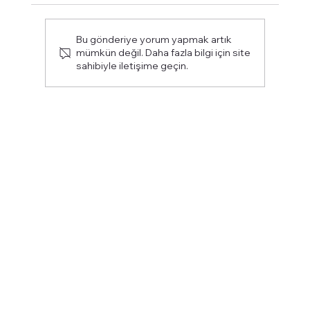
Bu gönderiye yorum yapmak artık
mümkün değil. Daha fazla bilgi için site
sahibiyle iletişime geçin.
Galatasaray Lisesi Yakınında Kahvaltı
Nerede Yapılır?