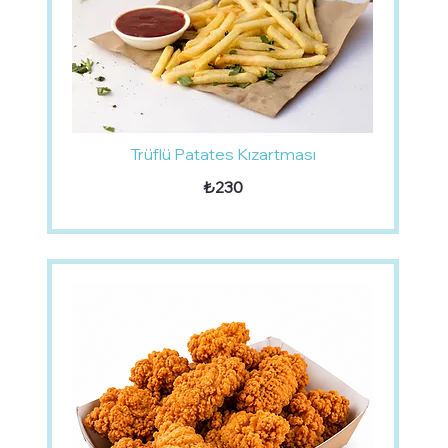
Trüflü Patates Kızartması
₺230