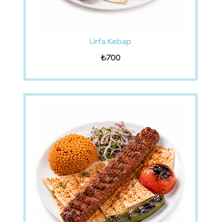
Urfa Kebap
₺700