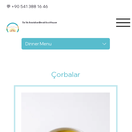
💬 +90 541 388 16 46
Sa Va Anatolian Breakfast House
Dinner Menu
Çorbalar