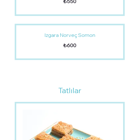
₺550
Izgara Norveç Somon
₺600
Tatlılar