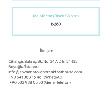
Ice Mocha (Black/White)
₺260
İletişim
Cihangir, Bakraç Sk. No: 34 A D:B, 34433
Beyoğlu/İstanbul
info@savaanatolianbreakfasthouse.com
+90 541 388 16 46 (WhatsAp)
+90 533 938 05 53 (Genel Telefon)