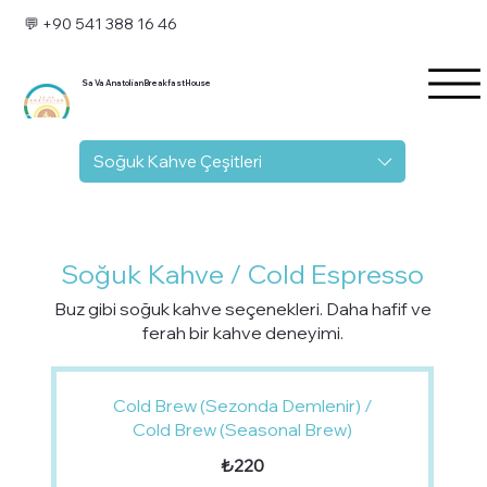
💬 +90 541 388 16 46
Sa Va Anatolian Breakfast House
Soğuk Kahve Çeşitleri
Soğuk Kahve / Cold Espresso
Buz gibi soğuk kahve seçenekleri. Daha hafif ve
ferah bir kahve deneyimi.
Cold Brew (Sezonda Demlenir) /
Cold Brew (Seasonal Brew)
₺220