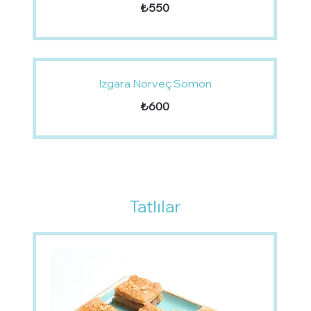
₺550
Izgara Norveç Somon
₺600
Tatlılar