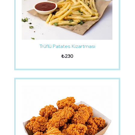
Trüflü Patates Kızartması
₺230