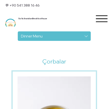
💬 +90 541 388 16 46
Sa Va Anatolian Breakfast House
Dinner Menu
Çorbalar