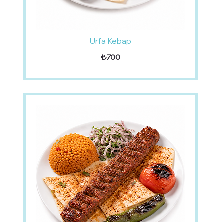
Urfa Kebap
₺700