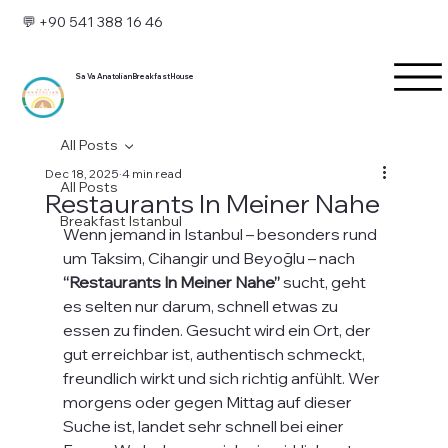
💬 +90 541 388 16 46
Sa Va Anatolian Breakfast House
All Posts
Dec 18, 2025
4 min read
All Posts
Restaurants In Meiner Nahe
Breakfast Istanbul
Wenn jemand in Istanbul – besonders rund 
um Taksim, Cihangir und Beyoğlu – nach 
“Restaurants In Meiner Nahe”
 sucht, geht 
es selten nur darum, schnell etwas zu 
essen zu finden. Gesucht wird ein Ort, der 
gut erreichbar ist, authentisch schmeckt, 
freundlich wirkt und sich richtig anfühlt. Wer 
morgens oder gegen Mittag auf dieser 
Suche ist, landet sehr schnell bei einer 