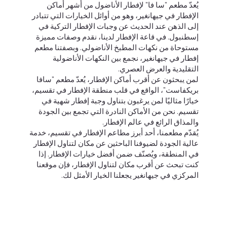
يُعدّ مطعم "سا فا" لإفطار الأناضول من أشهر أماكن
الإفطار في جيهانغير، وهو من أوائل الخيارات التي تتبادر
إلى الذهن عند الحديث عن وجبات الإفطار التركية في
إسطنبول. في قاعة الإفطار لدينا، نقدم وصفات مميزة
مستوحاة من نكهات المطبخ الأناضولي. وبصفتنا مطعم
إفطار في جيهانغير، نجمع بين النكهات الأناضولية
التقليدية والعرض العصري.
لمن يبحثون عن أقرب أماكن الإفطار، يُعدّ مطعم "سافا
بريكفاست"، الواقع في قلب منطقة الإفطار في تقسيم،
خيارًا مثاليًا لمن يرغبون بتناول وجبة إفطار شهية في
تقسيم. نحن من الأماكن النادرة التي تجمع بين الجودة
والمذاق الرائع في عالم الإفطار.
يُقدّم مطعمنا، أحد أبرز مطاعم الإفطار في تقسيم، خدمة
عالية الجودة لضيوفنا الباحثين عن مكان لتناول الإفطار
في المنطقة، ويُصنّف ضمن أفضل خيارات الإفطار. إذا
كنت تبحث عن أقرب مكان لتناول الإفطار، فإن موقعنا
المركزي في جيهانغير يجعلنا الخيار الأمثل لك.