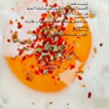
أنواع وجبات الإفطار
اكتشف نكهات الأناضول مع تشكيلتنا الغنية
من خيارات الإفطار.
منتجات عضوية
يتم تحضير وصفاتنا الخاصة بمكونات طازجة
وعضوية.
قائمة إفطار خاصة
نكهات تقليدية مستوحاة من فطور فان.