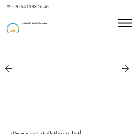
💬 +90 541 388 16 46
مطعم سا فا للإفطار الأناضولي
أفضل تجربة إفطار في تقسيم وبيوغلو