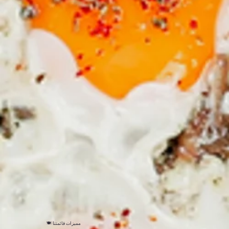
🍽️ مميزات قائمتنا