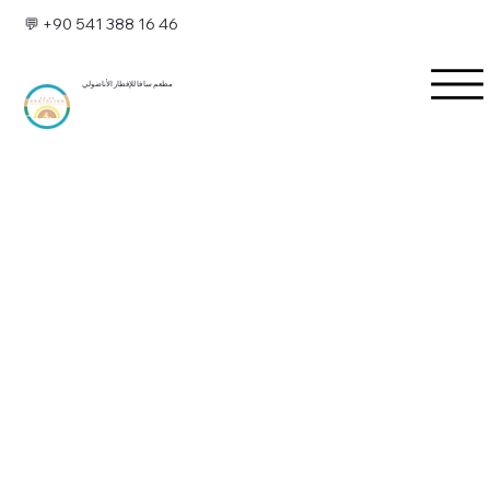
💬 +90 541 388 16 46
مطعم سا فا للإفطار الأناضولي