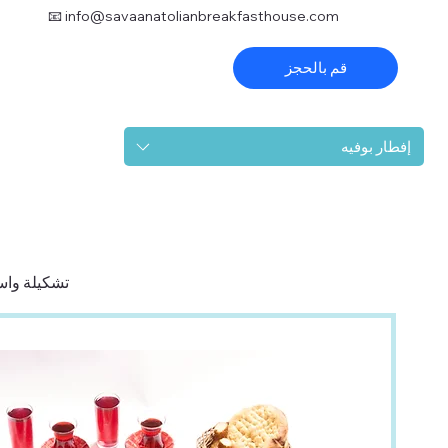
📧
info@savaanatolianbreakfasthouse.com
قم بالحجز
إفطار بوفيه
تشكيلة واسع