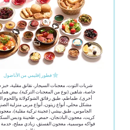
فطور إقليمي من الأناضول
شربات التوت، معجنات السيجار، نقانق مقلية، خبز 
خاصة، شاهين (نوع من المعجنات التركية)، بيض هماي
أخرى)، طماطم، طبق رقائق الشوكولاتة واللحوم ال
مشكل محلي، أنواع زيتون، أنواع مربى منزلية الص
الجاموس، طبق بيشي (عجينة تركية مقلية)، معجون
كريت، معجون الباذنجان، حمص، طحينة ودبس السكر
فواكه موسمية، معجون الفستق، زبادي مملح، خدمة 