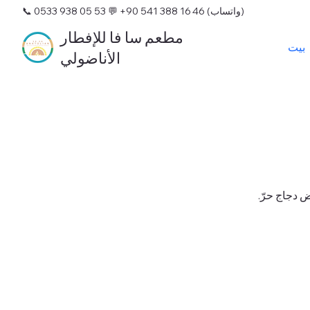
💬 +90 541 388 16 46 (واتساب)
📞 0533 938 05 53
مطعم سا فا للإفطار
بيت
الأناضولي
ض دجاج حرّ.