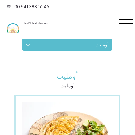
💬 +90 541 388 16 46
مطعم سا فا للإفطار الأناضولي
أومليت
أومليت
أومليت