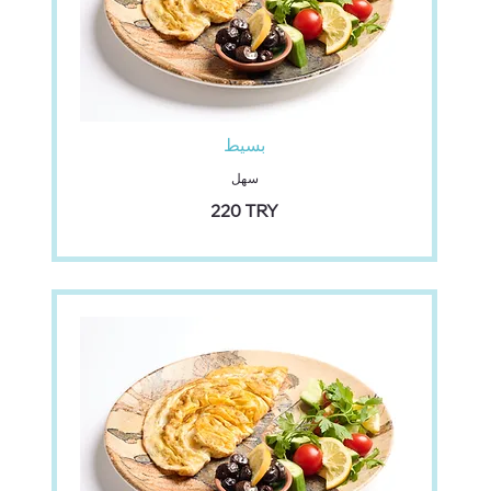
بسيط
سهل
‏220 TRY