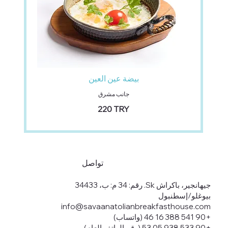
بيضة عين العين
جانب مشرق
‏220 TRY
تواصل
جيهانجير، باكراش Sk. رقم: 34 م: ب، 34433
بيوغلو/إسطنبول
info@savaanatolianbreakfasthouse.com
+90 541 388 16 46 (واتساب)
+90 533 938 05 53 (رقم الهاتف العام)