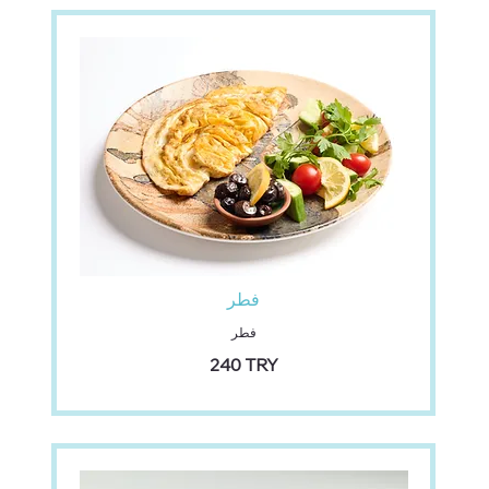
فطر
فطر
‏240 TRY