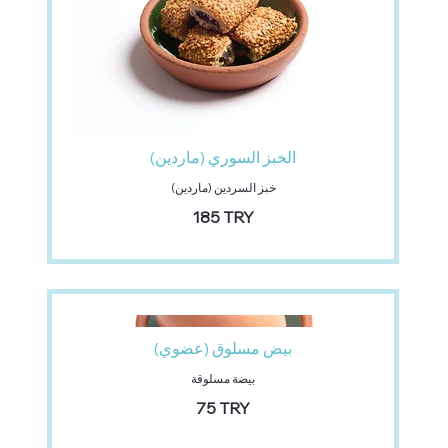
الخبز السوري (ماردين)
خبز السردين (ماردين)
‏185 TRY
بيض مسلوق (عضوي)
بيضة مسلوقة
‏75 TRY