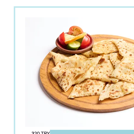
‏320 TRY