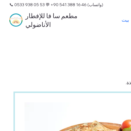
💬 +90 541 388 16 46 (واتساب)
📞 0533 938 05 53
مطعم سا فا للإفطار
بيت
الأناضولي
ة.