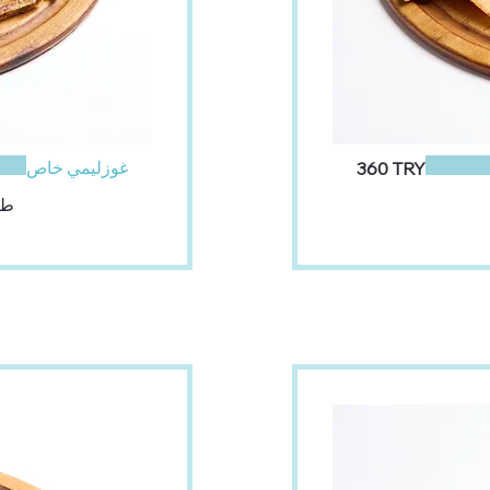
غوزليمي خاص
‏360 TRY
طب