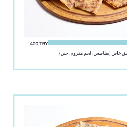
‏400 TRY
ق خاص (بطاطس، لحم مفروم، جبن)