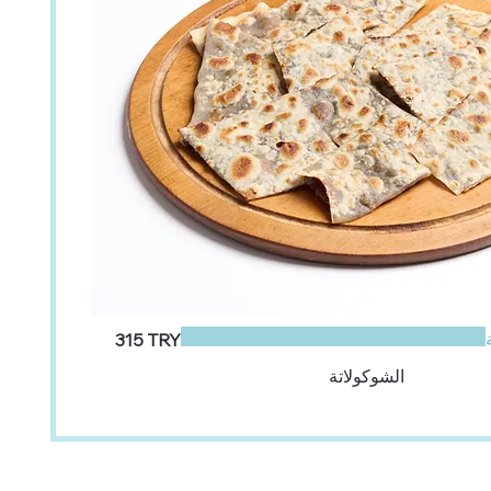
‏315 TRY
الشوكولاتة