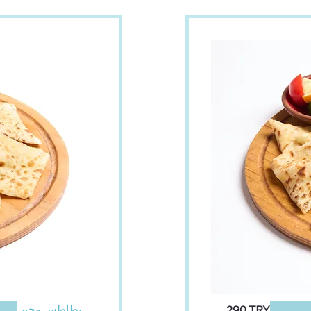
بطاطس وجبن
‏290 TRY