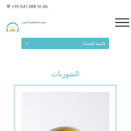
💬 +90 541 388 16 46
مطعم سا فا للإفطار الأناضولي
قائمة العشاء
الشوربات