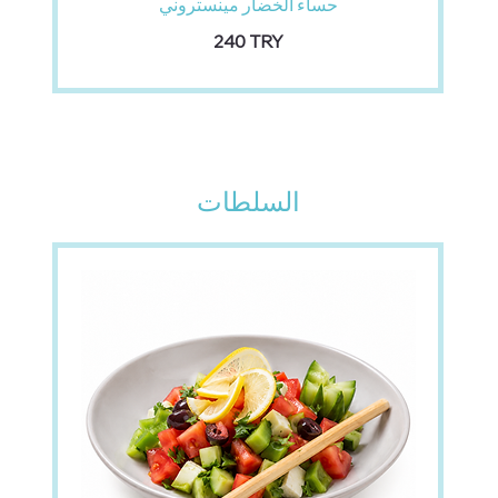
حساء الخضار مينستروني
‏240 TRY
السلطات