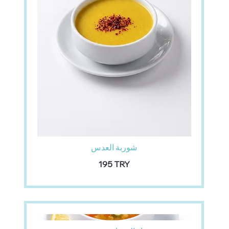
شوربة العدس
‏195 TRY