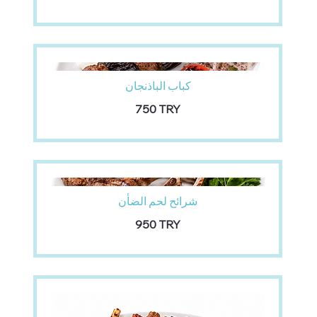
كباب الباذنجان
‏750 TRY
شرائح لحم الضأن
‏950 TRY