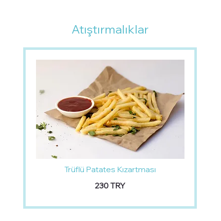
Atıştırmalıklar
Trüflü Patates Kızartması
‏230 TRY