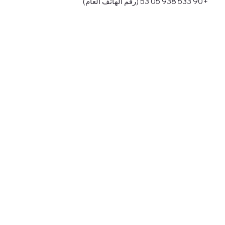
+90 533 938 05 53 (رقم الهاتف العام)